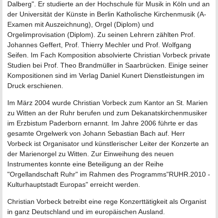
Dalberg". Er studierte an der Hochschule für Musik in Köln und an
der Universität der Künste in Berlin Katholische Kirchenmusik (A-
Examen mit Auszeichnung), Orgel (Diplom) und
Orgelimprovisation (Diplom). Zu seinen Lehrern zählten Prof.
Johannes Geffert, Prof. Thierry Mechler und Prof. Wolfgang
Seifen. Im Fach Komposition absolvierte Christian Vorbeck private
Studien bei Prof. Theo Brandmüller in Saarbrücken. Einige seiner
Kompositionen sind im Verlag Daniel Kunert Dienstleistungen im
Druck erschienen.
Im März 2004 wurde Christian Vorbeck zum Kantor an St. Marien
zu Witten an der Ruhr berufen und zum Dekanatskirchenmusiker
im Erzbistum Paderborn ernannt. Im Jahre 2006 führte er das
gesamte Orgelwerk von Johann Sebastian Bach auf. Herr
Vorbeck ist Organisator und künstlerischer Leiter der Konzerte an
der Marienorgel zu Witten. Zur Einweihung des neuen
Instrumentes konnte eine Beteiligung an der Reihe
"Orgellandschaft Ruhr" im Rahmen des Programms"RUHR.2010 -
Kulturhauptstadt Europas" erreicht werden.
Christian Vorbeck betreibt eine rege Konzerttätigkeit als Organist
in ganz Deutschland und im europäischen Ausland.